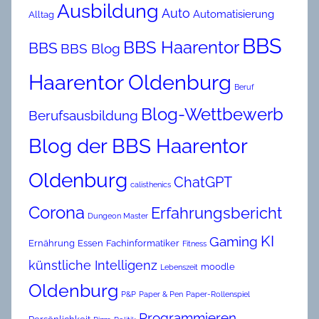
Ausbildung
Auto
Automatisierung
Alltag
BBS
BBS Haarentor
BBS
BBS Blog
Haarentor Oldenburg
Beruf
Blog-Wettbewerb
Berufsausbildung
Blog der BBS Haarentor
Oldenburg
ChatGPT
calisthenics
Corona
Erfahrungsbericht
Dungeon Master
KI
Gaming
Ernährung
Essen
Fachinformatiker
Fitness
künstliche Intelligenz
moodle
Lebenszeit
Oldenburg
P&P
Paper & Pen
Paper-Rollenspiel
Programmieren