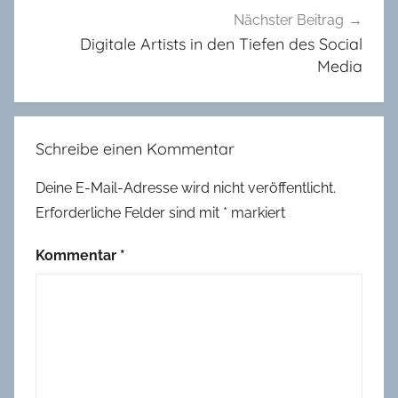
t
Nächster Beitrag
b
Digitale Artists in den Tiefen des Social
e
Media
w
e
r
Schreibe einen Kommentar
b
2
Deine E-Mail-Adresse wird nicht veröffentlicht.
0
Erforderliche Felder sind mit
*
markiert
2
1
Kommentar
*