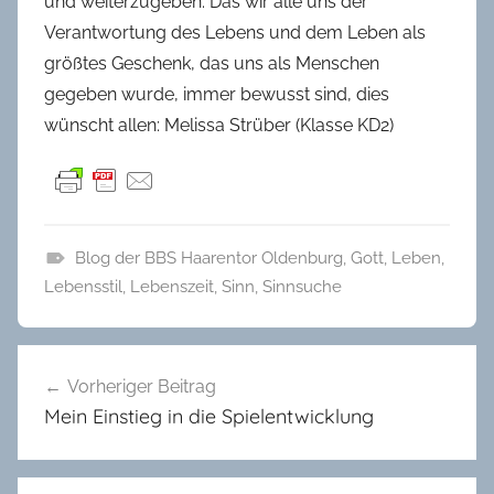
und weiterzugeben. Das wir alle uns der
Verantwortung des Lebens und dem Leben als
größtes Geschenk, das uns als Menschen
gegeben wurde, immer bewusst sind, dies
wünscht allen: Melissa Strüber (Klasse KD2)
Blog der BBS Haarentor Oldenburg
,
Gott
,
Leben
,
B
Lebensstil
,
Lebenszeit
,
Sinn
,
Sinnsuche
l
o
Beitragsnavigation
g
Vorheriger Beitrag
-
Mein Einstieg in die Spielentwicklung
W
e
t