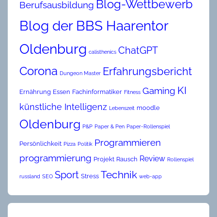
Blog-Wettbewerb
Berufsausbildung
Blog der BBS Haarentor
Oldenburg
ChatGPT
calisthenics
Corona
Erfahrungsbericht
Dungeon Master
KI
Gaming
Ernährung
Essen
Fachinformatiker
Fitness
künstliche Intelligenz
moodle
Lebenszeit
Oldenburg
P&P
Paper & Pen
Paper-Rollenspiel
Programmieren
Persönlichkeit
Pizza
Politik
programmierung
Review
Projekt
Rausch
Rollenspiel
Technik
Sport
Stress
russland
SEO
web-app