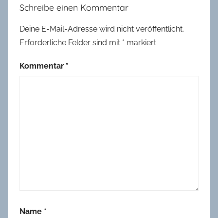
Schreibe einen Kommentar
2
0
Deine E-Mail-Adresse wird nicht veröffentlicht.
2
Erforderliche Felder sind mit
*
markiert
1
,
Kommentar
*
G
a
m
i
n
g
,
T
e
c
h
Name
*
n