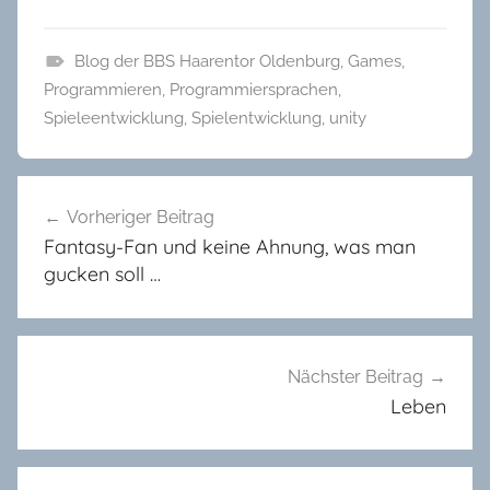
Blog der BBS Haarentor Oldenburg
,
Games
,
B
Programmieren
,
Programmiersprachen
,
l
Spieleentwicklung
,
Spielentwicklung
,
unity
o
g
Beitragsnavigation
-
Vorheriger Beitrag
W
Fantasy-Fan und keine Ahnung, was man
e
gucken soll …
t
t
b
e
Nächster Beitrag
w
Leben
e
r
b