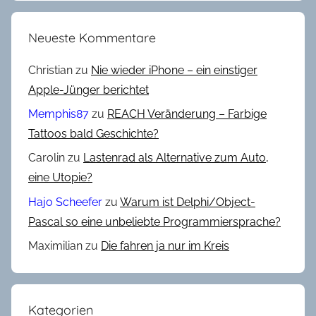
l
o
Neueste Kommentare
g
-
Christian
zu
Nie wieder iPhone – ein einstiger
W
Apple-Jünger berichtet
e
Memphis87
zu
REACH Veränderung – Farbige
t
Tattoos bald Geschichte?
t
Carolin
zu
Lastenrad als Alternative zum Auto,
b
e
eine Utopie?
w
Hajo Scheefer
zu
Warum ist Delphi/Object-
e
Pascal so eine unbeliebte Programmiersprache?
r
Maximilian
zu
Die fahren ja nur im Kreis
b
2
0
2
Kategorien