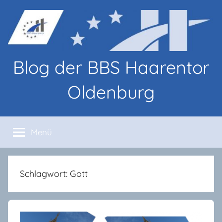
Zum
Inhalt
springen
Blog der BBS Haarentor
Oldenburg
Blog-
Beiträge
Menü
von
Lernenden
und
Lehrenden
Schlagwort:
Gott
an
den
BBS
Haarentor