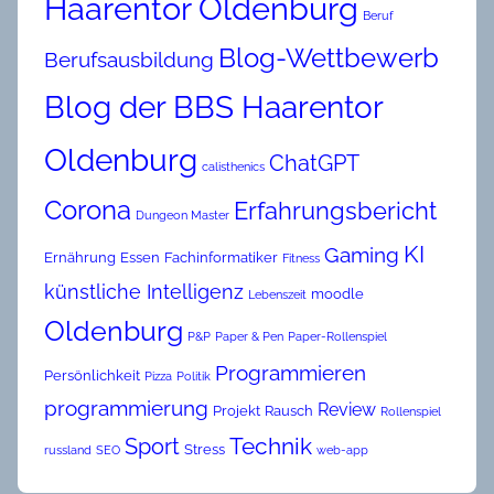
Haarentor Oldenburg
Beruf
Blog-Wettbewerb
Berufsausbildung
Blog der BBS Haarentor
Oldenburg
ChatGPT
calisthenics
Corona
Erfahrungsbericht
Dungeon Master
KI
Gaming
Ernährung
Essen
Fachinformatiker
Fitness
künstliche Intelligenz
moodle
Lebenszeit
Oldenburg
P&P
Paper & Pen
Paper-Rollenspiel
Programmieren
Persönlichkeit
Pizza
Politik
programmierung
Review
Projekt
Rausch
Rollenspiel
Technik
Sport
Stress
russland
SEO
web-app