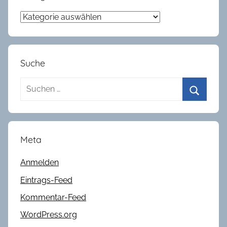
1
Kategorien
Suche
Suchen
nach:
Suchen
Meta
Anmelden
Eintrags-Feed
Kommentar-Feed
WordPress.org