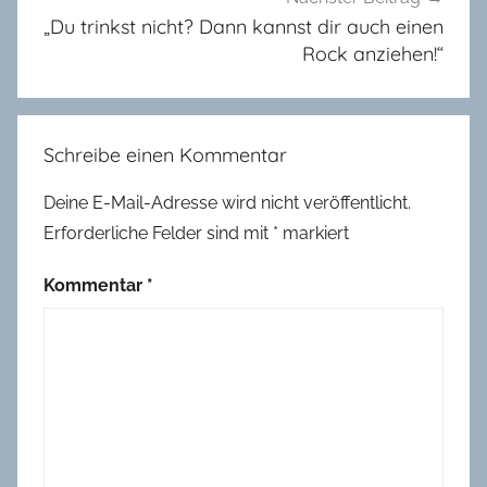
i
„Du trinkst nicht? Dann kannst dir auch einen
n
Rock anziehen!“
,
B
l
Schreibe einen Kommentar
o
g
Deine E-Mail-Adresse wird nicht veröffentlicht.
-
Erforderliche Felder sind mit
*
markiert
W
e
Kommentar
*
t
t
b
e
w
e
r