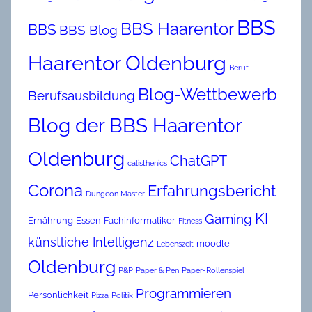
BBS
BBS Haarentor
BBS
BBS Blog
Haarentor Oldenburg
Beruf
Blog-Wettbewerb
Berufsausbildung
Blog der BBS Haarentor
Oldenburg
ChatGPT
calisthenics
Corona
Erfahrungsbericht
Dungeon Master
KI
Gaming
Ernährung
Essen
Fachinformatiker
Fitness
künstliche Intelligenz
moodle
Lebenszeit
Oldenburg
P&P
Paper & Pen
Paper-Rollenspiel
Programmieren
Persönlichkeit
Pizza
Politik