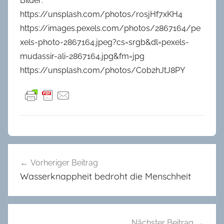
Bilder:
https://unsplash.com/photos/rosjHf7xKH4
https://images.pexels.com/photos/2867164/pe
xels-photo-2867164.jpeg?cs=srgb&dl=pexels-
mudassir-ali-2867164.jpg&fm=jpg
https://unsplash.com/photos/Cob2hJtJ8PY
A
Beitragsnavigation
l
Vorheriger Beitrag
l
Wasserknappheit bedroht die Menschheit
g
e
m
e
Nächster Beitrag