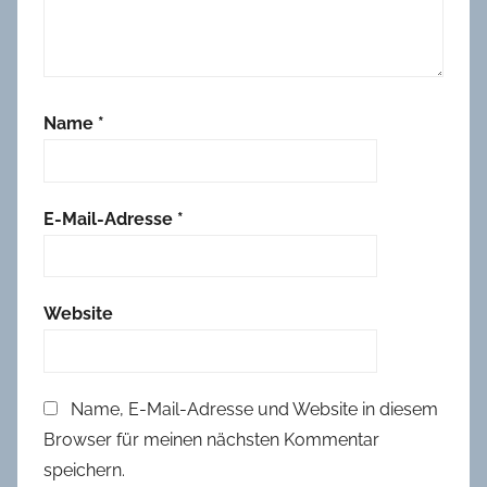
b
2
0
2
Name
*
1
,
L
a
E-Mail-Adresse
*
m
p
i
Website
n
g
Name, E-Mail-Adresse und Website in diesem
Browser für meinen nächsten Kommentar
speichern.