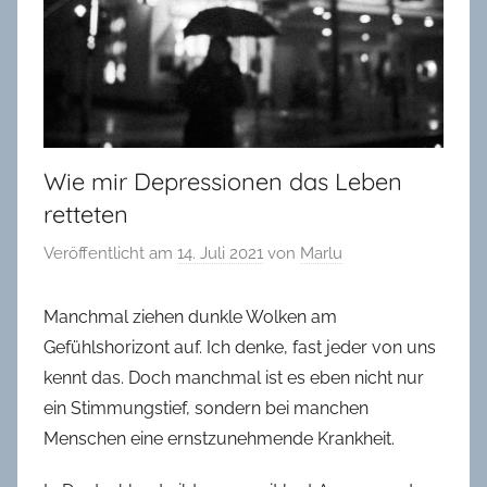
in
Oldenburg
Wie mir Depressionen das Leben
retteten
Veröffentlicht am
14. Juli 2021
von
Marlu
Manchmal ziehen dunkle Wolken am
Gefühlshorizont auf. Ich denke, fast jeder von uns
kennt das. Doch manchmal ist es eben nicht nur
ein Stimmungstief, sondern bei manchen
Menschen eine ernstzunehmende Krankheit.