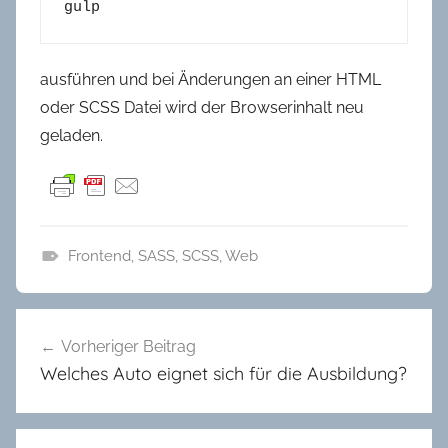
gulp
ausführen und bei Änderungen an einer HTML
oder SCSS Datei wird der Browserinhalt neu
geladen.
Frontend
,
SASS
,
SCSS
,
Web
T
e
Beitragsnavigation
c
Vorheriger Beitrag
h
Welches Auto eignet sich für die Ausbildung?
n
i
k