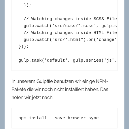
  });

  // Watching changes inside SCSS Files

  gulp.watch('src/scss/*.scss', gulp.series
  // Watching changes inside HTML Files

  gulp.watch("src/*.html").on('change', bro
}));

gulp.task('default', gulp.series('js', 'wa
In unserem Gulpfile benutzen wir einige NPM-
Pakete die wir noch nicht installiert haben. Das
holen wir jetzt nach.
npm install --save browser-sync