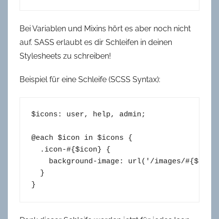
Bei Variablen und Mixins hört es aber noch nicht
auf. SASS erlaubt es dir Schleifen in deinen
Stylesheets zu schreiben!
Beispiel für eine Schleife (SCSS Syntax):
$
icons
: 
user
, 
help
, 
admin
;

@
each
 $icon in $icons {

.icon-
#{$icon} {

background-image
: 
url
(
'/images/#{$icon
  }

}