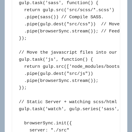
gulp.task('sass', function() {

  return gulp.src('src/scss/*.scss')

  .pipe(sass()) // Compile SASS.

  .pipe(gulp.dest("src/css"))  // Move the 
  .pipe(browserSync.stream()); // Feed Brow
});

// Move the javascript files into our /src/
gulp.task('js', function() {

  return gulp.src(['node_modules/bootstrap
  .pipe(gulp.dest("src/js"))

  .pipe(browserSync.stream());

});

// Static Server + watching scss/html files
gulp.task('watch', gulp.series('sass', func
  browserSync.init({

    server: "./src"
