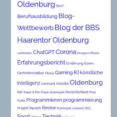
Oldenburg
Beruf
Blog-
Berufsausbildung
Blog der BBS
Wettbewerb
Haarentor Oldenburg
Corona
ChatGPT
calisthenics
Dungeon Master
Erfahrungsbericht
Ernährung
Essen
KI
Gaming
künstliche
Fachinformatiker
Fitness
Oldenburg
Intelligenz
moodle
Lebenszeit
Persönlichkeit
P&P
Paper & Pen
Paper-Rollenspiel
Pizza
Programmieren
programmierung
Politik
Review
Projekt
Rausch
Rollenspiel
russland
SEO
Technik
Sport