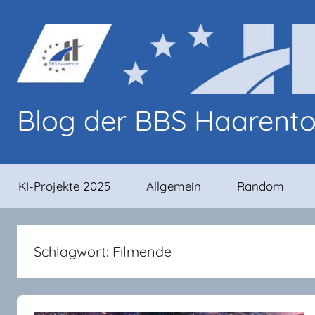
Zum
Inhalt
springen
Blog der BBS Haarent
Blog-
Beiträge
KI-Projekte 2025
Allgemein
Random
von
Lernenden
und
Lehrenden
Schlagwort:
Filmende
an
den
BBS
Haarentor