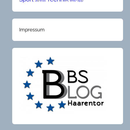
Stress
web-app
Impressum