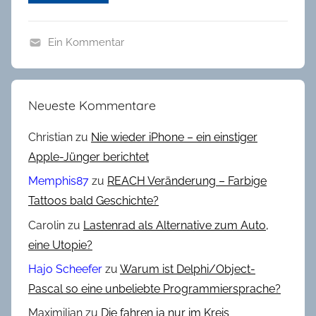
Ein Kommentar
R
e
v
Neueste Kommentare
i
e
Christian
zu
Nie wieder iPhone – ein einstiger
w
Apple-Jünger berichtet
Memphis87
zu
REACH Veränderung – Farbige
Tattoos bald Geschichte?
Carolin
zu
Lastenrad als Alternative zum Auto,
eine Utopie?
Hajo Scheefer
zu
Warum ist Delphi/Object-
Pascal so eine unbeliebte Programmiersprache?
Maximilian
zu
Die fahren ja nur im Kreis