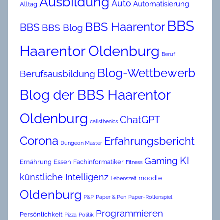
Ausbildung
Auto
Automatisierung
Alltag
BBS
BBS Haarentor
BBS
BBS Blog
Haarentor Oldenburg
Beruf
Blog-Wettbewerb
Berufsausbildung
Blog der BBS Haarentor
Oldenburg
ChatGPT
calisthenics
Corona
Erfahrungsbericht
Dungeon Master
KI
Gaming
Ernährung
Essen
Fachinformatiker
Fitness
künstliche Intelligenz
moodle
Lebenszeit
Oldenburg
P&P
Paper & Pen
Paper-Rollenspiel
Programmieren
Persönlichkeit
Pizza
Politik