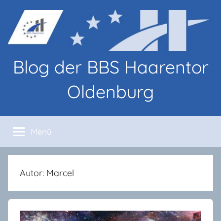
Zum
Inhalt
springen
Blog der BBS Haarentor
Oldenburg
Blog-
Beiträge
Menü
von
Lernenden
und
Lehrenden
Autor:
Marcel
an
den
BBS
Haarentor