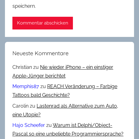
speichern.
Neueste Kommentare
Christian
zu
Nie wieder iPhone – ein einstiger
Apple-Jünger berichtet
Memphis87
zu
REACH Veränderung – Farbige
Tattoos bald Geschichte?
Carolin
zu
Lastenrad als Alternative zum Auto,
eine Utopie?
Hajo Scheefer
zu
Warum ist Delphi/Object-
Pascal so eine unbeliebte Programmiersprache?