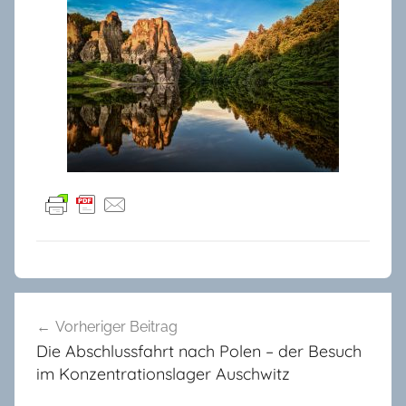
A
Beitragsnavigation
l
Vorheriger Beitrag
l
Die Abschlussfahrt nach Polen – der Besuch
g
im Konzentrationslager Auschwitz
e