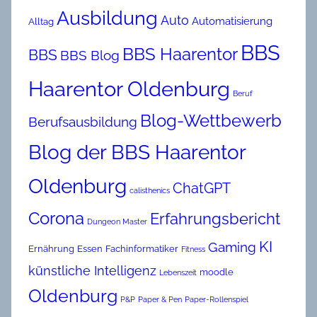
Ausbildung
Auto
Automatisierung
Alltag
BBS
BBS Haarentor
BBS
BBS Blog
Haarentor Oldenburg
Beruf
Blog-Wettbewerb
Berufsausbildung
Blog der BBS Haarentor
Oldenburg
ChatGPT
calisthenics
Corona
Erfahrungsbericht
Dungeon Master
KI
Gaming
Ernährung
Essen
Fachinformatiker
Fitness
künstliche Intelligenz
moodle
Lebenszeit
Oldenburg
P&P
Paper & Pen
Paper-Rollenspiel