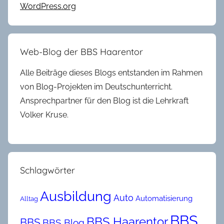
WordPress.org
0
2
0
Web-Blog der BBS Haarentor
Alle Beiträge dieses Blogs entstanden im Rahmen
von Blog-Projekten im Deutschunterricht.
Ansprechpartner für den Blog ist die Lehrkraft
Volker Kruse.
Schlagwörter
Ausbildung
Auto
Automatisierung
Alltag
BBS
BBS Haarentor
BBS
BBS Blog