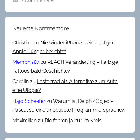
2 Kommentare
A
l
l
Neueste Kommentare
g
e
Christian
zu
Nie wieder iPhone – ein einstiger
m
Apple-Jünger berichtet
e
Memphis87
zu
REACH Veränderung – Farbige
i
Tattoos bald Geschichte?
n
Carolin
zu
Lastenrad als Alternative zum Auto,
,
B
eine Utopie?
l
Hajo Scheefer
zu
Warum ist Delphi/Object-
o
Pascal so eine unbeliebte Programmiersprache?
g
Maximilian
zu
Die fahren ja nur im Kreis
-
W
e