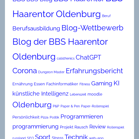
Haarentor Oldenburg
Beruf
Blog-Wettbewerb
Berufsausbildung
Blog der BBS Haarentor
Oldenburg
ChatGPT
calisthenics
Corona
Erfahrungsbericht
Dungeon Master
KI
Gaming
Ernährung
Essen
Fachinformatiker
Fitness
künstliche Intelligenz
moodle
Lebenszeit
Oldenburg
P&P
Paper & Pen
Paper-Rollenspiel
Programmieren
Persönlichkeit
Pizza
Politik
programmierung
Review
Projekt
Rausch
Rollenspiel
Technik
Sport
Stress
russland
SEO
web-app