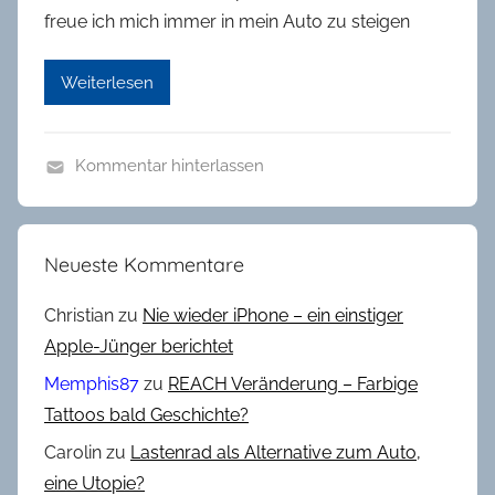
freue ich mich immer in mein Auto zu steigen
Weiterlesen
Kommentar hinterlassen
A
u
s
Neueste Kommentare
b
i
Christian
zu
Nie wieder iPhone – ein einstiger
l
Apple-Jünger berichtet
d
Memphis87
zu
REACH Veränderung – Farbige
u
Tattoos bald Geschichte?
n
Carolin
zu
Lastenrad als Alternative zum Auto,
g
,
eine Utopie?