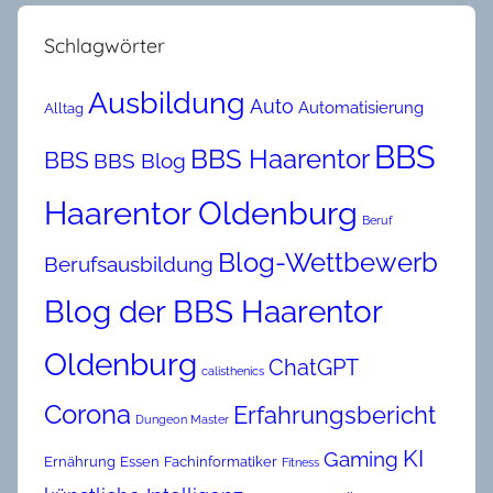
Schlagwörter
Ausbildung
Auto
Automatisierung
Alltag
BBS
BBS Haarentor
BBS
BBS Blog
Haarentor Oldenburg
Beruf
Blog-Wettbewerb
Berufsausbildung
Blog der BBS Haarentor
Oldenburg
ChatGPT
calisthenics
Corona
Erfahrungsbericht
Dungeon Master
KI
Gaming
Ernährung
Essen
Fachinformatiker
Fitness