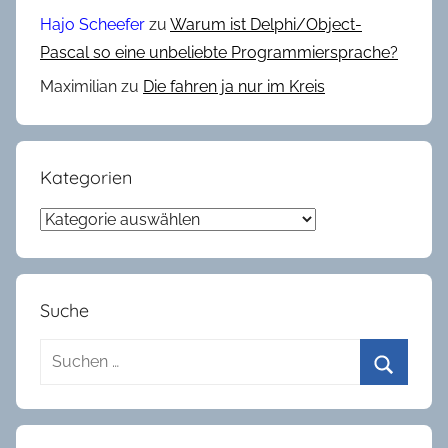
K
Hajo Scheefer
zu
Warum ist Delphi/Object-
r
Pascal so eine unbeliebte Programmiersprache?
u
Maximilian
zu
Die fahren ja nur im Kreis
s
e
,
R
Kategorien
a
Kategorien
n
d
o
m
Suche
Suchen
nach:
Suchen