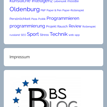
künstliche Intelligenz
moodle
Lebenszeit
Oldenburg
P&P
Paper & Pen
Paper-Rollenspiel
Programmieren
Persönlichkeit
Pizza
Politik
programmierung
Review
Projekt
Rausch
Rollenspiel
Technik
Sport
Stress
russland
SEO
web-app
Impressum