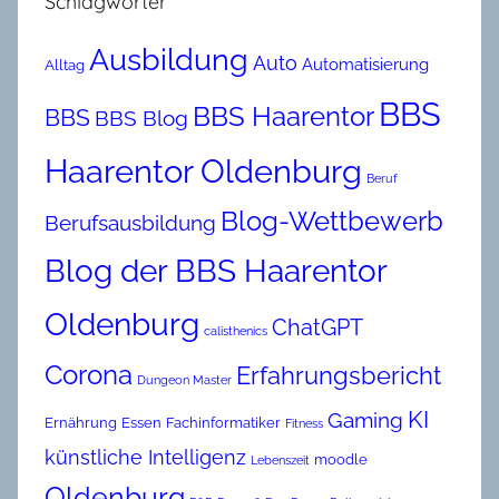
Schlagwörter
Ausbildung
Auto
Automatisierung
Alltag
BBS
BBS Haarentor
BBS
BBS Blog
Haarentor Oldenburg
Beruf
Blog-Wettbewerb
Berufsausbildung
Blog der BBS Haarentor
Oldenburg
ChatGPT
calisthenics
Corona
Erfahrungsbericht
Dungeon Master
KI
Gaming
Ernährung
Essen
Fachinformatiker
Fitness
künstliche Intelligenz
moodle
Lebenszeit
Oldenburg