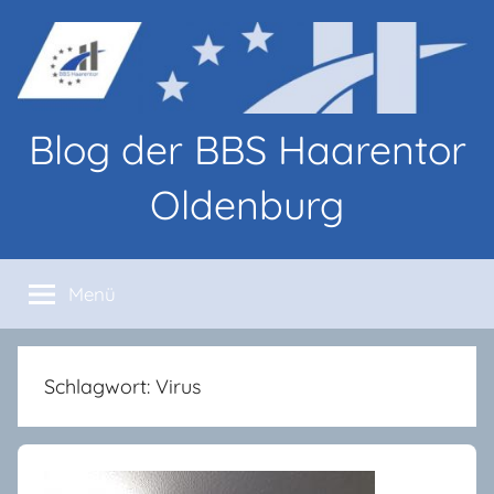
Zum
Inhalt
springen
Blog der BBS Haarentor
Oldenburg
Blog-
Beiträge
Menü
von
Lernenden
und
Lehrenden
Schlagwort:
Virus
an
den
BBS
Haarentor