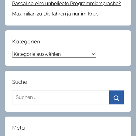
Pascal so eine unbeliebte Programmiersprache?
r
Maximilian
zu
Die fahren ja nur im Kreis
b
z
u
C
Kategorien
o
Kategorien
r
o
n
a
Suche
2
Suchen
0
2
nach:
Suchen
0
Meta