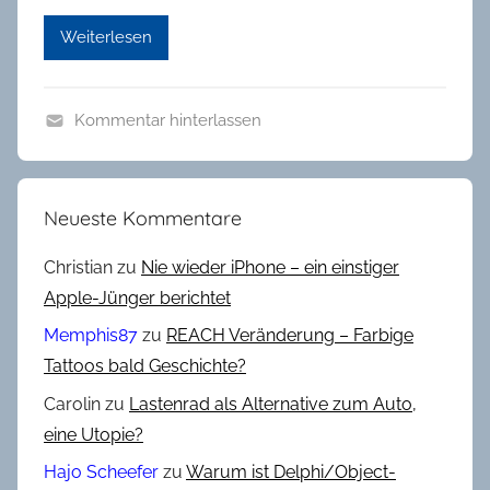
Weiterlesen
Kommentar hinterlassen
B
l
o
Neueste Kommentare
g
-
Christian
zu
Nie wieder iPhone – ein einstiger
W
Apple-Jünger berichtet
e
Memphis87
zu
REACH Veränderung – Farbige
t
Tattoos bald Geschichte?
t
Carolin
zu
Lastenrad als Alternative zum Auto,
b
e
eine Utopie?
w
Hajo Scheefer
zu
Warum ist Delphi/Object-
e