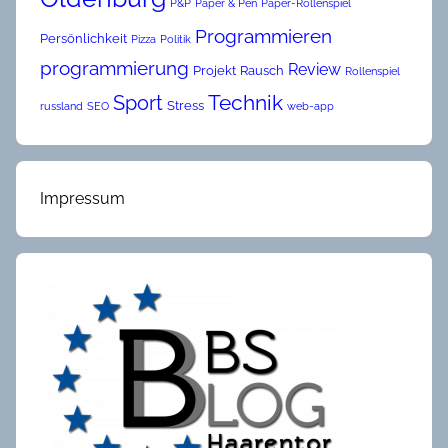
P&P
Paper & Pen
Paper-Rollenspiel
Programmieren
Persönlichkeit
Pizza
Politik
programmierung
Review
Projekt
Rausch
Rollenspiel
Technik
Sport
Stress
russland
SEO
web-app
Impressum