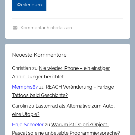
Weiterlesen
Kommentar hinterlassen
A
l
l
Neueste Kommentare
g
e
Christian
zu
Nie wieder iPhone – ein einstiger
m
Apple-Jünger berichtet
e
Memphis87
zu
REACH Veränderung – Farbige
i
Tattoos bald Geschichte?
n
Carolin
zu
Lastenrad als Alternative zum Auto,
,
G
eine Utopie?
a
Hajo Scheefer
zu
Warum ist Delphi/Object-
m
Pascal so eine unbeliebte Programmiersprache?