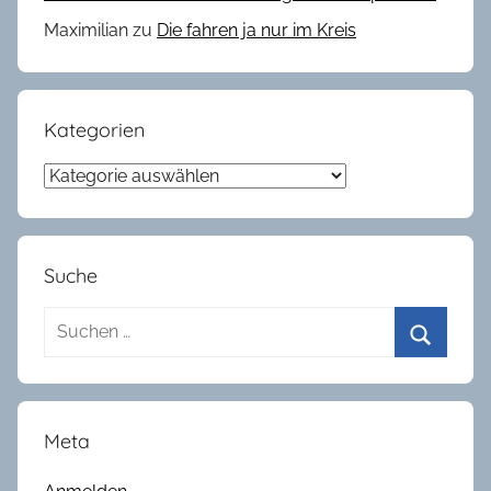
i
Maximilian
zu
Die fahren ja nur im Kreis
n
g
,
R
Kategorien
e
Kategorien
v
i
e
w
Suche
Suchen
nach:
Suchen
Meta