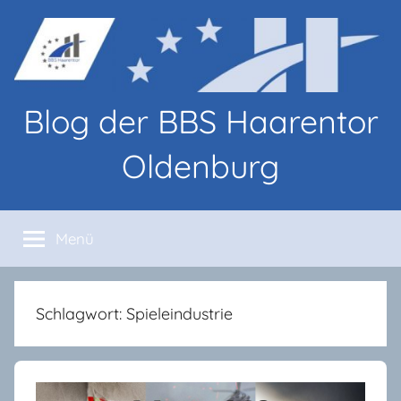
Zum
Inhalt
springen
Blog der BBS Haarentor
Oldenburg
Blog-
Beiträge
Menü
von
Lernenden
und
Lehrenden
Schlagwort:
Spieleindustrie
an
den
BBS
Haarentor