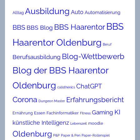
Ausbildung
Auto
Automatisierung
Alltag
BBS
BBS Haarentor
BBS
BBS Blog
Haarentor Oldenburg
Beruf
Blog-Wettbewerb
Berufsausbildung
Blog der BBS Haarentor
Oldenburg
ChatGPT
calisthenics
Corona
Erfahrungsbericht
Dungeon Master
KI
Gaming
Ernährung
Essen
Fachinformatiker
Fitness
künstliche Intelligenz
moodle
Lebenszeit
Oldenburg
P&P
Paper & Pen
Paper-Rollenspiel