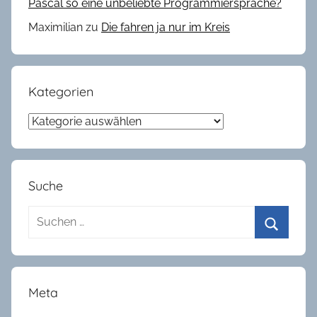
Pascal so eine unbeliebte Programmiersprache?
d
Maximilian
zu
Die fahren ja nur im Kreis
o
m
Kategorien
Kategorien
Suche
Suchen
nach:
Suchen
Meta