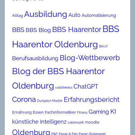
Ausbildung
Auto
Automatisierung
Alltag
BBS
BBS Haarentor
BBS
BBS Blog
Haarentor Oldenburg
Beruf
Blog-Wettbewerb
Berufsausbildung
Blog der BBS Haarentor
Oldenburg
ChatGPT
calisthenics
Corona
Erfahrungsbericht
Dungeon Master
KI
Gaming
Ernährung
Essen
Fachinformatiker
Fitness
künstliche Intelligenz
moodle
Lebenszeit
Oldenburg
P&P
Paper & Pen
Paper-Rollenspiel