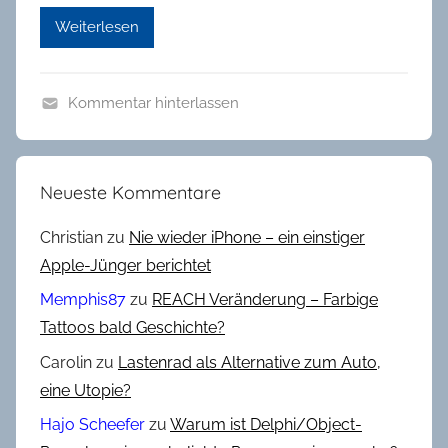
Weiterlesen
Kommentar hinterlassen
A
l
l
Neueste Kommentare
g
e
Christian
zu
Nie wieder iPhone – ein einstiger
m
Apple-Jünger berichtet
e
Memphis87
zu
REACH Veränderung – Farbige
i
Tattoos bald Geschichte?
n
Carolin
zu
Lastenrad als Alternative zum Auto,
,
R
eine Utopie?
a
Hajo Scheefer
zu
Warum ist Delphi/Object-
n