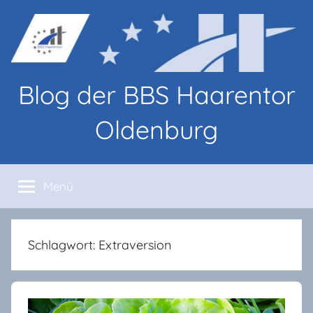
Zum
Inhalt
springen
Blog der BBS Haarentor
Oldenburg
Blog-
Beiträge
Menü
von
Lernenden
und
Lehrenden
Schlagwort:
Extraversion
an
den
BBS
Haarentor