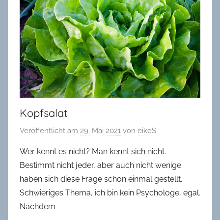
in
Oldenburg
Kopfsalat
Veröffentlicht am
29. Mai 2021
von
eikeS
Wer kennt es nicht? Man kennt sich nicht.
Bestimmt nicht jeder, aber auch nicht wenige
haben sich diese Frage schon einmal gestellt.
Schwieriges Thema, ich bin kein Psychologe, egal.
Nachdem