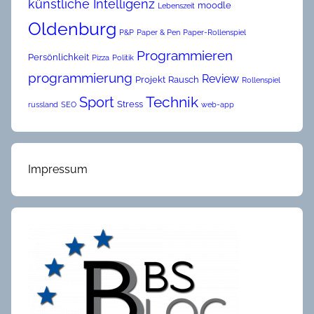
künstliche Intelligenz
moodle
Lebenszeit
Oldenburg
P&P
Paper & Pen
Paper-Rollenspiel
Programmieren
Persönlichkeit
Pizza
Politik
programmierung
Review
Projekt
Rausch
Rollenspiel
Technik
Sport
Stress
russland
SEO
web-app
Impressum