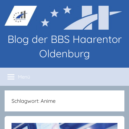
Zum
Inhalt
springen
Blog der BBS Haarentor
Oldenburg
Blog-
Beiträge
Menü
von
Lernenden
und
Lehrenden
Schlagwort:
Anime
an
den
BBS
Haarentor