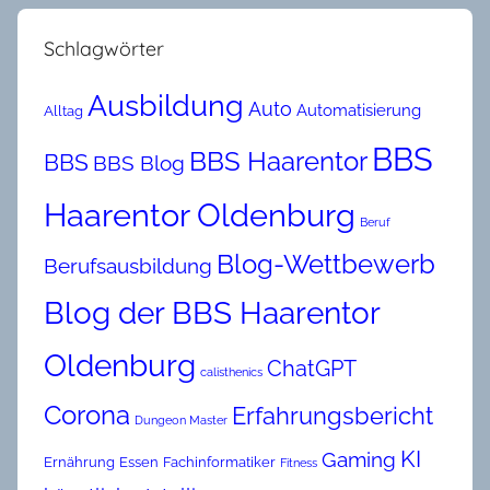
Schlagwörter
Ausbildung
Auto
Automatisierung
Alltag
BBS
BBS Haarentor
BBS
BBS Blog
Haarentor Oldenburg
Beruf
Blog-Wettbewerb
Berufsausbildung
Blog der BBS Haarentor
Oldenburg
ChatGPT
calisthenics
Corona
Erfahrungsbericht
Dungeon Master
KI
Gaming
Ernährung
Essen
Fachinformatiker
Fitness