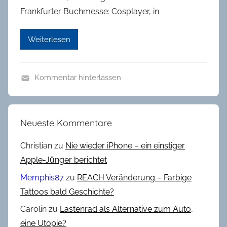
Frankfurter Buchmesse: Cosplayer, in
Weiterlesen
Kommentar hinterlassen
R
a
n
Neueste Kommentare
d
o
Christian
zu
Nie wieder iPhone – ein einstiger
m
Apple-Jünger berichtet
Memphis87
zu
REACH Veränderung – Farbige
Tattoos bald Geschichte?
Carolin
zu
Lastenrad als Alternative zum Auto,
eine Utopie?