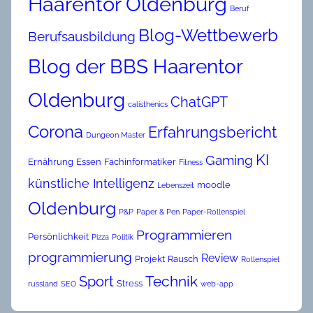
Haarentor Oldenburg
Beruf
Blog-Wettbewerb
Berufsausbildung
Blog der BBS Haarentor
Oldenburg
ChatGPT
calisthenics
Corona
Erfahrungsbericht
Dungeon Master
KI
Gaming
Ernährung
Essen
Fachinformatiker
Fitness
künstliche Intelligenz
moodle
Lebenszeit
Oldenburg
P&P
Paper & Pen
Paper-Rollenspiel
Programmieren
Persönlichkeit
Pizza
Politik
programmierung
Review
Projekt
Rausch
Rollenspiel
Technik
Sport
Stress
russland
SEO
web-app