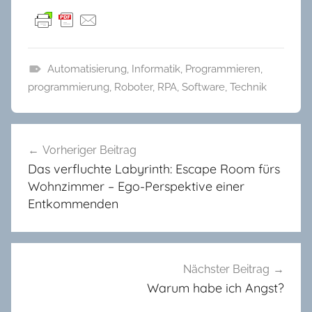
Automatisierung
,
Informatik
,
Programmieren
,
K
programmierung
,
Roboter
,
RPA
,
Software
,
Technik
r
u
Beitragsnavigation
s
Vorheriger Beitrag
e
Das verfluchte Labyrinth: Escape Room fürs
,
Wohnzimmer – Ego-Perspektive einer
T
Entkommenden
e
c
h
n
Nächster Beitrag
Warum habe ich Angst?
i
k