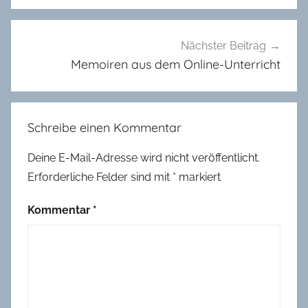
t
t
b
Nächster Beitrag
e
Memoiren aus dem Online-Unterricht
w
e
r
Schreibe einen Kommentar
b
2
Deine E-Mail-Adresse wird nicht veröffentlicht.
0
Erforderliche Felder sind mit
*
markiert
2
1
Kommentar
*
,
z
u
r
C