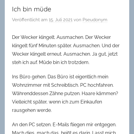
in
Ich bin müde
Oldenburg
Veröffentlicht am
15. Juli 2021
von
Pseudonym
Der Wecker klingelt. Ausmachen. Der Wecker
klingelt fünf Minuten später. Ausmachen. Und der
Wecker klingelt erneut. Ausmachen. Ja gut, jetzt
steh ich auf. Müde bin ich trotzdem.
Ins Büro gehen. Das Büro ist eigentlich mein
Wohnzimmer mit Schreibtisch. PC hochfahren.
Währenddessen Zähne putzen. Haare kämmen?
Vielleicht später, wenn ich zum Einkaufen
rausgehen werde.
An den PC setzen. E-Mails fliegen mir entgegen.
Mach dies, mach das, heißt es darin. Lasst mich