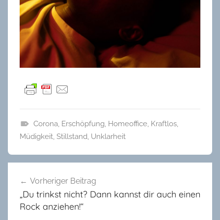
Corona
,
Erschöpfung
,
Homeoffice
,
Kraftlos
,
B
Müdigkeit
,
Stillstand
,
Unklarheit
l
o
Beitragsnavigation
g
Vorheriger Beitrag
-
„Du trinkst nicht? Dann kannst dir auch einen
W
Rock anziehen!“
e