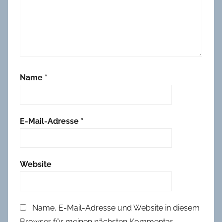
o
r
o
n
a
-
Name
*
Z
e
i
t
E-Mail-Adresse
*
Website
Name, E-Mail-Adresse und Website in diesem
Browser für meinen nächsten Kommentar