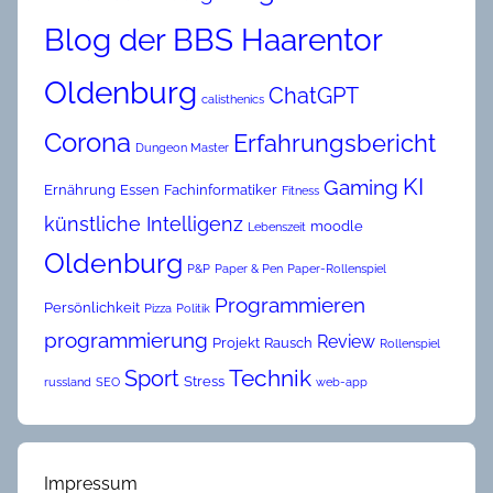
Blog der BBS Haarentor
Oldenburg
ChatGPT
calisthenics
Corona
Erfahrungsbericht
Dungeon Master
KI
Gaming
Ernährung
Essen
Fachinformatiker
Fitness
künstliche Intelligenz
moodle
Lebenszeit
Oldenburg
P&P
Paper & Pen
Paper-Rollenspiel
Programmieren
Persönlichkeit
Pizza
Politik
programmierung
Review
Projekt
Rausch
Rollenspiel
Technik
Sport
Stress
russland
SEO
web-app
Impressum