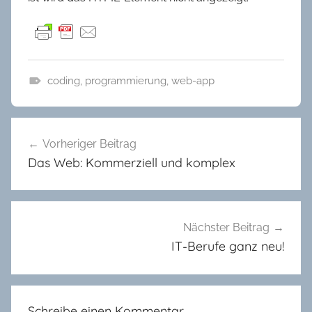
coding
,
programmierung
,
web-app
T
e
Beitragsnavigation
c
Vorheriger Beitrag
h
Das Web: Kommerziell und komplex
n
i
k
Nächster Beitrag
IT-Berufe ganz neu!
Schreibe einen Kommentar