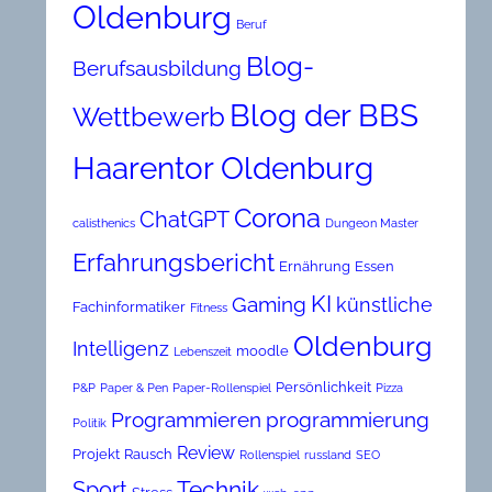
Oldenburg
Beruf
Blog-
Berufsausbildung
Blog der BBS
Wettbewerb
Haarentor Oldenburg
Corona
ChatGPT
calisthenics
Dungeon Master
Erfahrungsbericht
Ernährung
Essen
KI
Gaming
künstliche
Fachinformatiker
Fitness
Oldenburg
Intelligenz
moodle
Lebenszeit
Persönlichkeit
P&P
Paper & Pen
Paper-Rollenspiel
Pizza
Programmieren
programmierung
Politik
Review
Projekt
Rausch
Rollenspiel
russland
SEO
Technik
Sport