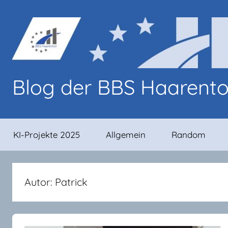
Zum
Inhalt
springen
Blog der BBS Haarent
Blog-
Beiträge
KI-Projekte 2025
Allgemein
Random
von
Lernenden
und
Lehrenden
Autor:
Patrick
an
den
BBS
Haarentor