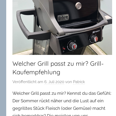
in
Oldenburg
Welcher Grill passt zu mir? Grill-
Kaufempfehlung
Veröffentlicht am
6. Juli 2020
von
Patrick
Welcher Grill passt zu mir? Kennst du das Gefühl:
Der Sommer rückt näher und die Lust auf ein
gegrilltes Stück Fleisch (oder Gemüse) macht
sich bemerkbar? Die meisten von uns