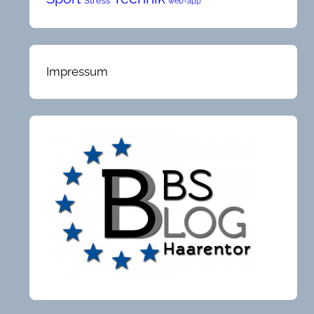
Stress
web-app
Impressum