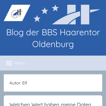
Zum
Inhalt
springen
Blog der BBS Haarentor
Oldenburg
Blog-
Beiträge
Menü
von
Lernenden
und
Lehrenden
Autor:
Elf
an
den
BBS
Welchen Wert haben meine Daten
Haarentor