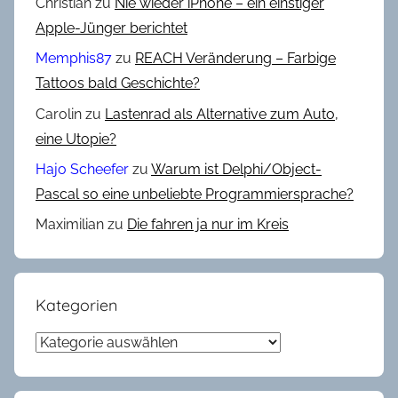
Christian
zu
Nie wieder iPhone – ein einstiger
m
Apple-Jünger berichtet
e
Memphis87
zu
REACH Veränderung – Farbige
i
Tattoos bald Geschichte?
n
Carolin
zu
Lastenrad als Alternative zum Auto,
eine Utopie?
Hajo Scheefer
zu
Warum ist Delphi/Object-
Pascal so eine unbeliebte Programmiersprache?
Maximilian
zu
Die fahren ja nur im Kreis
Kategorien
Kategorien