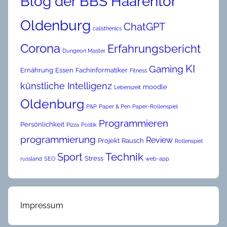
Blog der BBS Haarentor
Oldenburg
ChatGPT
calisthenics
Corona
Erfahrungsbericht
Dungeon Master
KI
Gaming
Ernährung
Essen
Fachinformatiker
Fitness
künstliche Intelligenz
moodle
Lebenszeit
Oldenburg
P&P
Paper & Pen
Paper-Rollenspiel
Programmieren
Persönlichkeit
Pizza
Politik
programmierung
Review
Projekt
Rausch
Rollenspiel
Technik
Sport
Stress
russland
SEO
web-app
Impressum