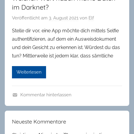
in
im Darknet?
Oldenburg
Veröffentlicht am
3. August 2021
von
Elf
Stelle dir vor, eine App möchte dich mittels Selfie
authentifizieren, auf dem ein Ausweisdokument
und dein Gesicht zu erkennen ist. Würdest du das
tun? Mittlerweile ist jedem klar, dass sämtliche
Weiterlesen
Kommentar hinterlassen
A
l
l
Neueste Kommentare
g
e