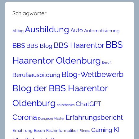
Schlagwörter
Ausbildung
Auto
Automatisierung
Alltag
BBS
BBS Haarentor
BBS
BBS Blog
Haarentor Oldenburg
Beruf
Blog-Wettbewerb
Berufsausbildung
Blog der BBS Haarentor
Oldenburg
ChatGPT
calisthenics
Corona
Erfahrungsbericht
Dungeon Master
KI
Gaming
Ernährung
Essen
Fachinformatiker
Fitness