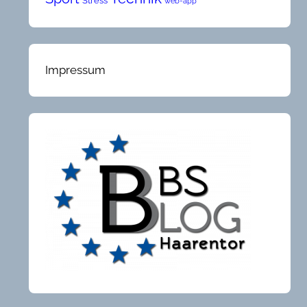
Stress
web-app
Impressum