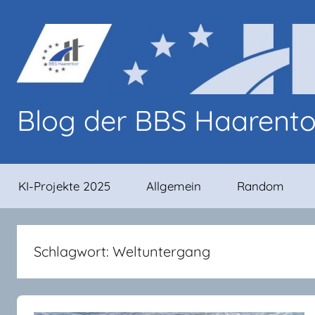
Zum
Inhalt
springen
Blog der BBS Haarent
Blog-
Beiträge
KI-Projekte 2025
Allgemein
Random
von
Lernenden
und
Lehrenden
Schlagwort:
Weltuntergang
an
den
BBS
Haarentor