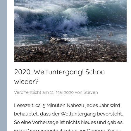
in
Oldenburg
2020: Weltuntergang! Schon
wieder?
Veröffentlicht am
11. Mai 2020
von
Steven
Lesezeit: ca. 5 Minuten Nahezu jedes Jahr wird
behauptet, dass der Weltuntergang bevorsteht.
So eine Vorhersage ist nichts Neues und gab es
in der Vergangenheit schon zur Genüge. Sei es