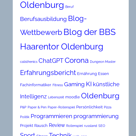
Oldenburg
Beruf
Blog-
Berufsausbildung
Blog der BBS
Wettbewerb
Haarentor Oldenburg
Corona
ChatGPT
calisthenics
Dungeon Master
Erfahrungsbericht
Ernährung
Essen
KI
Gaming
künstliche
Fachinformatiker
Fitness
Oldenburg
Intelligenz
moodle
Lebenszeit
Persönlichkeit
P&P
Paper & Pen
Paper-Rollenspiel
Pizza
Programmieren
programmierung
Politik
Review
Projekt
Rausch
Rollenspiel
russland
SEO
Technik
Sport