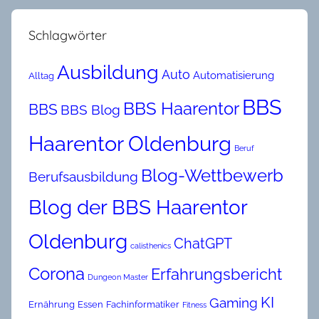
Schlagwörter
Ausbildung
Auto
Automatisierung
Alltag
BBS
BBS Haarentor
BBS
BBS Blog
Haarentor Oldenburg
Beruf
Blog-Wettbewerb
Berufsausbildung
Blog der BBS Haarentor
Oldenburg
ChatGPT
calisthenics
Corona
Erfahrungsbericht
Dungeon Master
KI
Gaming
Ernährung
Essen
Fachinformatiker
Fitness