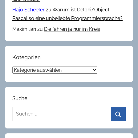
r
Hajo Scheefer
zu
Warum ist Delphi/Object-
u
Pascal so eine unbeliebte Programmiersprache?
s
Maximilian
zu
Die fahren ja nur im Kreis
e
,
R
a
Kategorien
n
Kategorien
d
o
m
Suche
Suchen
nach:
Suchen