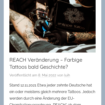
in
Oldenburg
REACH Veränderung – Farbige
Tattoos bald Geschichte?
Veröffentlicht am
8. Mai 2022
von
luih
Stand 12.11.2021 Etwa jeder zehnte Deutsche hat
ein oder meistens gleich mehrere Tattoos. Jedoch
werden durch eine Änderung der EU-
Chemikalienverordnung „REACH“ ab dem