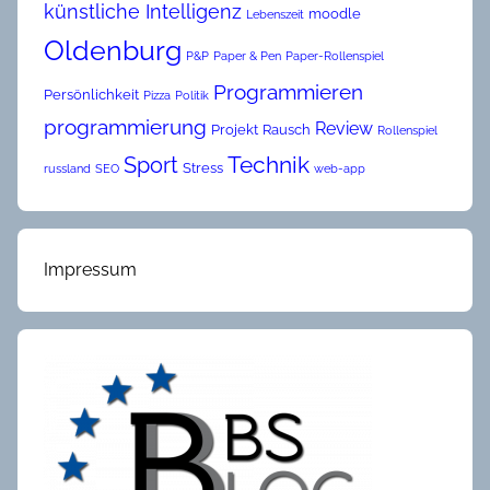
künstliche Intelligenz
moodle
Lebenszeit
Oldenburg
P&P
Paper & Pen
Paper-Rollenspiel
Programmieren
Persönlichkeit
Pizza
Politik
programmierung
Review
Projekt
Rausch
Rollenspiel
Technik
Sport
Stress
russland
SEO
web-app
Impressum