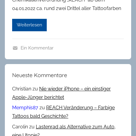
04.01.2022 ca. rund zwei Drittel aller Tattoofarben
Weiterlesen
Ein Kommentar
A
l
l
Neueste Kommentare
g
e
Christian
zu
Nie wieder iPhone – ein einstiger
m
Apple-Jünger berichtet
e
Memphis87
zu
REACH Veränderung – Farbige
i
Tattoos bald Geschichte?
n
Carolin
zu
Lastenrad als Alternative zum Auto,
,
K
eine Utopie?