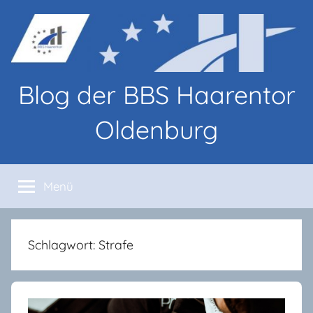
Zum
Inhalt
springen
Blog der BBS Haarentor
Oldenburg
Blog-
Beiträge
Menü
von
Lernenden
und
Lehrenden
Schlagwort:
Strafe
an
den
BBS
Haarentor