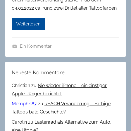
04.01.2022 ca. rund zwei Drittel aller Tattoofarben
Weiterlesen
Ein Kommentar
A
l
l
Neueste Kommentare
g
e
Christian
zu
Nie wieder iPhone – ein einstiger
m
Apple-Jünger berichtet
e
Memphis87
zu
REACH Veränderung – Farbige
i
Tattoos bald Geschichte?
n
Carolin
zu
Lastenrad als Alternative zum Auto,
,
K
eine Utopie?