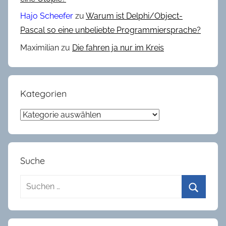
r
Hajo Scheefer
zu
Warum ist Delphi/Object-
u
Pascal so eine unbeliebte Programmiersprache?
s
Maximilian
zu
Die fahren ja nur im Kreis
e
,
R
a
Kategorien
n
Kategorien
d
o
m
Suche
Suchen
nach:
Suchen