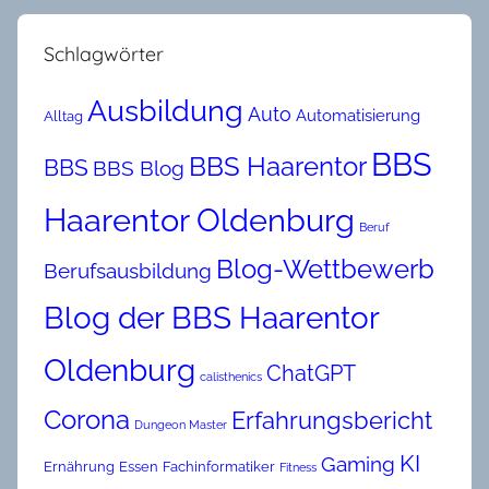
Schlagwörter
Ausbildung
Auto
Automatisierung
Alltag
BBS
BBS Haarentor
BBS
BBS Blog
Haarentor Oldenburg
Beruf
Blog-Wettbewerb
Berufsausbildung
Blog der BBS Haarentor
Oldenburg
ChatGPT
calisthenics
Corona
Erfahrungsbericht
Dungeon Master
KI
Gaming
Ernährung
Essen
Fachinformatiker
Fitness