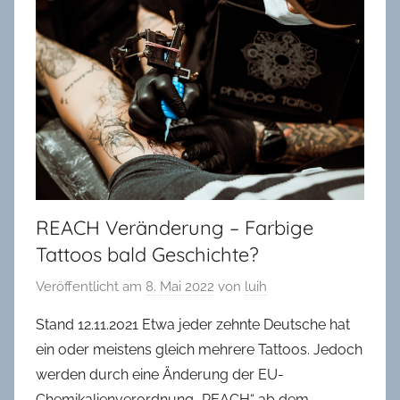
in
Oldenburg
REACH Veränderung – Farbige
Tattoos bald Geschichte?
Veröffentlicht am
8. Mai 2022
von
luih
Stand 12.11.2021 Etwa jeder zehnte Deutsche hat
ein oder meistens gleich mehrere Tattoos. Jedoch
werden durch eine Änderung der EU-
Chemikalienverordnung „REACH“ ab dem