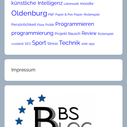
künstliche Intelligenz
moodle
Lebenszeit
Oldenburg
P&P
Paper & Pen
Paper-Rollenspiel
Programmieren
Persönlichkeit
Pizza
Politik
programmierung
Review
Projekt
Rausch
Rollenspiel
Technik
Sport
Stress
russland
SEO
web-app
Impressum