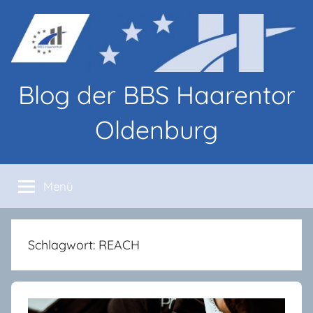
Zum
Inhalt
springen
Blog der BBS Haarentor
Oldenburg
Blog-
Beiträge
Menü
von
Lernenden
und
Lehrenden
Schlagwort:
REACH
an
den
BBS
Haarentor