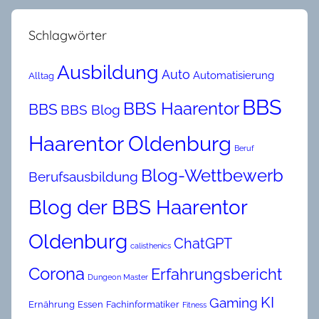
Schlagwörter
Ausbildung
Auto
Automatisierung
Alltag
BBS
BBS Haarentor
BBS
BBS Blog
Haarentor Oldenburg
Beruf
Blog-Wettbewerb
Berufsausbildung
Blog der BBS Haarentor
Oldenburg
ChatGPT
calisthenics
Corona
Erfahrungsbericht
Dungeon Master
KI
Gaming
Ernährung
Essen
Fachinformatiker
Fitness