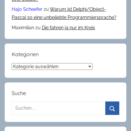
_
Hajo Scheefer
zu
Warum ist Delphi/Object-
2
Pascal so eine unbeliebte Programmiersprache?
0
Maximilian
zu
Die fahren ja nur im Kreis
2
5
Kategorien
Kategorien
Suche
Suchen
nach:
Suchen