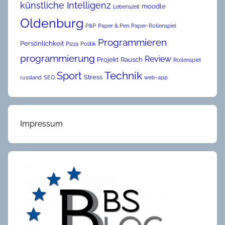
künstliche Intelligenz
moodle
Lebenszeit
Oldenburg
P&P
Paper & Pen
Paper-Rollenspiel
Programmieren
Persönlichkeit
Pizza
Politik
programmierung
Review
Projekt
Rausch
Rollenspiel
Technik
Sport
Stress
russland
SEO
web-app
Impressum