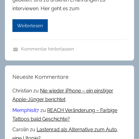
interviewen. Hier geht es zum
Weiterlesen
Kommentar hinterlassen
K
I
-
Neueste Kommentare
P
r
Christian
zu
Nie wieder iPhone – ein einstiger
o
Apple-Jünger berichtet
j
Memphis87
zu
REACH Veränderung – Farbige
e
Tattoos bald Geschichte?
k
Carolin
zu
Lastenrad als Alternative zum Auto,
t
e
eine Utopie?