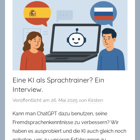
in
Oldenburg
Eine KI als Sprachtrainer? Ein
Interview.
Veröffentlicht am
26. Mai 2025
von
Kirsten
Kann man ChatGPT dazu benutzen, seine
Fremdsprachenkenntnisse zu verbessern? Wir
haben es ausprobiert und die KI auch gleich noch
gebeten, uns zu unseren Erfahrungen zu