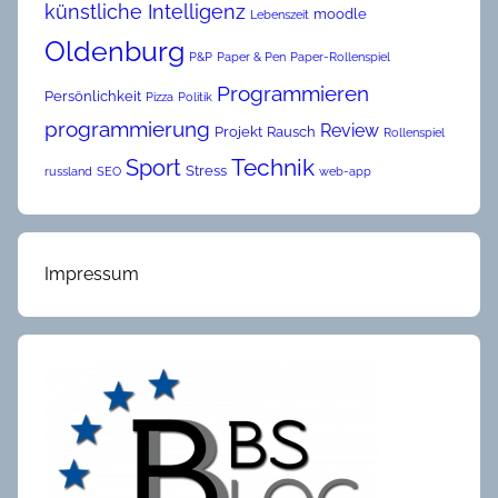
künstliche Intelligenz
moodle
Lebenszeit
Oldenburg
P&P
Paper & Pen
Paper-Rollenspiel
Programmieren
Persönlichkeit
Pizza
Politik
programmierung
Review
Projekt
Rausch
Rollenspiel
Technik
Sport
Stress
russland
SEO
web-app
Impressum