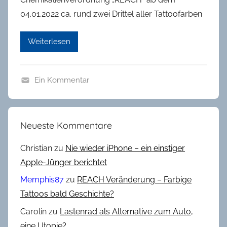
04.01.2022 ca. rund zwei Drittel aller Tattoofarben
Weiterlesen
Ein Kommentar
A
l
l
Neueste Kommentare
g
e
Christian
zu
Nie wieder iPhone – ein einstiger
m
Apple-Jünger berichtet
e
Memphis87
zu
REACH Veränderung – Farbige
i
Tattoos bald Geschichte?
n
Carolin
zu
Lastenrad als Alternative zum Auto,
,
K
eine Utopie?