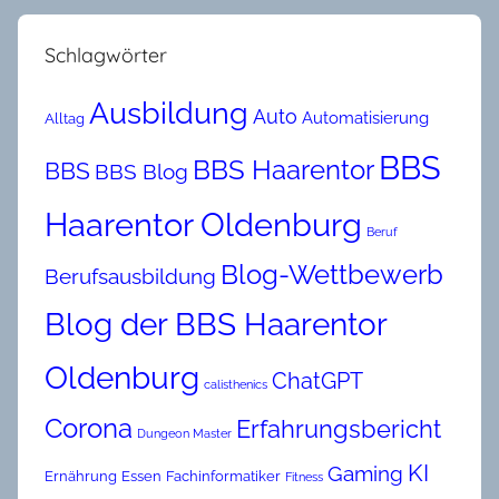
Schlagwörter
Ausbildung
Auto
Automatisierung
Alltag
BBS
BBS Haarentor
BBS
BBS Blog
Haarentor Oldenburg
Beruf
Blog-Wettbewerb
Berufsausbildung
Blog der BBS Haarentor
Oldenburg
ChatGPT
calisthenics
Corona
Erfahrungsbericht
Dungeon Master
KI
Gaming
Ernährung
Essen
Fachinformatiker
Fitness