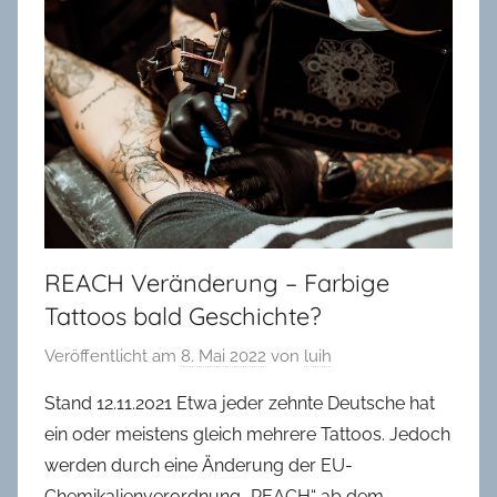
in
Oldenburg
REACH Veränderung – Farbige
Tattoos bald Geschichte?
Veröffentlicht am
8. Mai 2022
von
luih
Stand 12.11.2021 Etwa jeder zehnte Deutsche hat
ein oder meistens gleich mehrere Tattoos. Jedoch
werden durch eine Änderung der EU-
Chemikalienverordnung „REACH“ ab dem