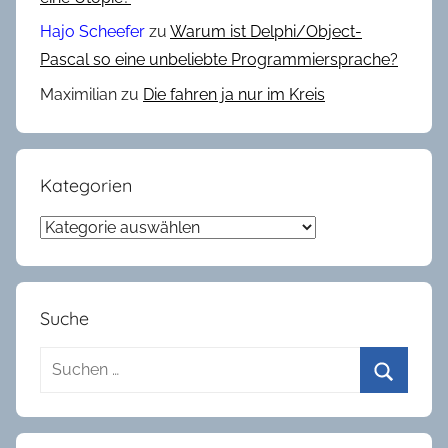
r
Hajo Scheefer
zu
Warum ist Delphi/Object-
u
Pascal so eine unbeliebte Programmiersprache?
s
Maximilian
zu
Die fahren ja nur im Kreis
e
,
R
a
Kategorien
n
Kategorien
d
o
m
Suche
Suchen
nach:
Suchen