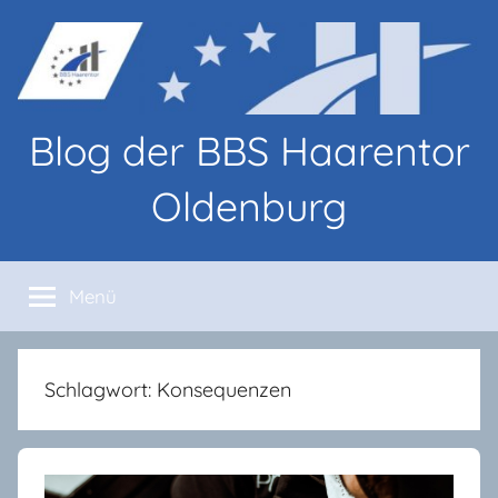
Zum
Inhalt
springen
Blog der BBS Haarentor
Oldenburg
Blog-
Beiträge
Menü
von
Lernenden
und
Lehrenden
Schlagwort:
Konsequenzen
an
den
BBS
Haarentor