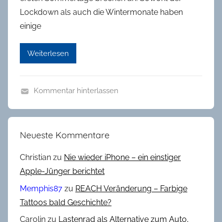
Lockdown als auch die Wintermonate haben
einige
Weiterlesen
Kommentar hinterlassen
S
p
o
Neueste Kommentare
r
t
Christian
zu
Nie wieder iPhone – ein einstiger
Apple-Jünger berichtet
Memphis87
zu
REACH Veränderung – Farbige
Tattoos bald Geschichte?
Carolin
zu
Lastenrad als Alternative zum Auto,