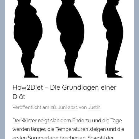
in
Oldenburg
How2Diet – Die Grundlagen einer
Diät
Veröffentlicht am
28. Juni 2021
von
Justin
Der Winter neigt sich dem Ende zu und die Tage
werden länger, die Temperaturen steigen und die
ersten Sommertage brechen an. Sowohl der