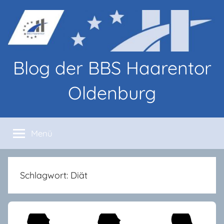
Zum
Inhalt
springen
Blog der BBS Haarentor
Oldenburg
Blog-
Beiträge
Menü
von
Lernenden
und
Lehrenden
Schlagwort:
Diät
an
den
BBS
Haarentor