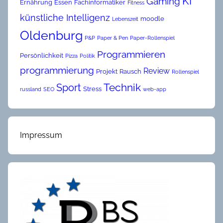
KI
Gaming
Ernährung
Essen
Fachinformatiker
Fitness
künstliche Intelligenz
moodle
Lebenszeit
Oldenburg
P&P
Paper & Pen
Paper-Rollenspiel
Programmieren
Persönlichkeit
Pizza
Politik
programmierung
Review
Projekt
Rausch
Rollenspiel
Technik
Sport
Stress
russland
SEO
web-app
Impressum