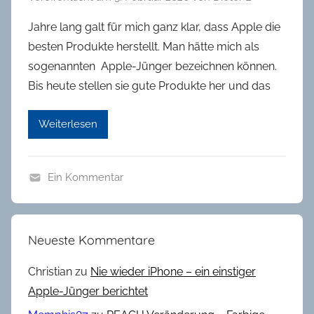
Jahre lang galt für mich ganz klar, dass Apple die
besten Produkte herstellt. Man hätte mich als
sogenannten Apple-Jünger bezeichnen können.
Bis heute stellen sie gute Produkte her und das
Weiterlesen
Ein Kommentar
T
e
c
Neueste Kommentare
h
n
Christian
zu
Nie wieder iPhone – ein einstiger
i
Apple-Jünger berichtet
k