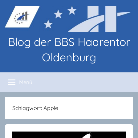
Zum
Inhalt
springen
Blog der BBS Haarentor
Oldenburg
Blog-
Beiträge
Menü
von
Lernenden
und
Lehrenden
Schlagwort:
Apple
an
den
BBS
Haarentor