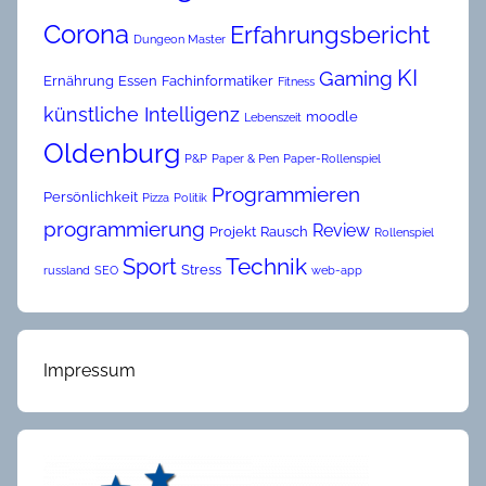
Corona
Erfahrungsbericht
Dungeon Master
KI
Gaming
Ernährung
Essen
Fachinformatiker
Fitness
künstliche Intelligenz
moodle
Lebenszeit
Oldenburg
P&P
Paper & Pen
Paper-Rollenspiel
Programmieren
Persönlichkeit
Pizza
Politik
programmierung
Review
Projekt
Rausch
Rollenspiel
Technik
Sport
Stress
russland
SEO
web-app
Impressum