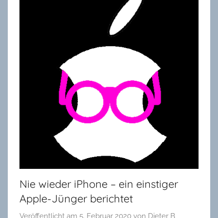
in
Oldenburg
Nie wieder iPhone – ein einstiger
Apple-Jünger berichtet
Veröffentlicht am
5. Februar 2020
von
Dieter B