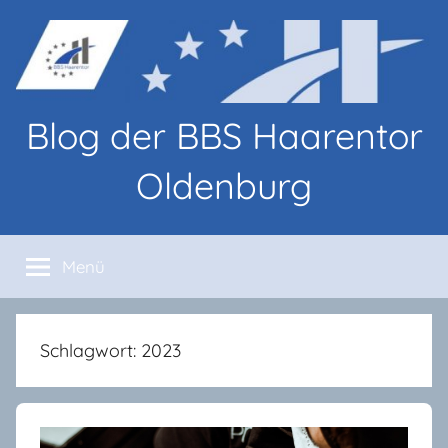
Zum
Inhalt
springen
Blog der BBS Haarentor
Oldenburg
Blog-
Beiträge
Menü
von
Lernenden
und
Lehrenden
Schlagwort:
2023
an
den
BBS
Haarentor