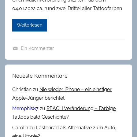
04.01.2022 ca. rund zwei Drittel aller Tattoofarben
Weiterlesen
Ein Kommentar
A
l
l
Neueste Kommentare
g
e
Christian
zu
Nie wieder iPhone – ein einstiger
m
Apple-Jünger berichtet
e
Memphis87
zu
REACH Veränderung – Farbige
i
Tattoos bald Geschichte?
n
Carolin
zu
Lastenrad als Alternative zum Auto,
,
K
eine Utopie?