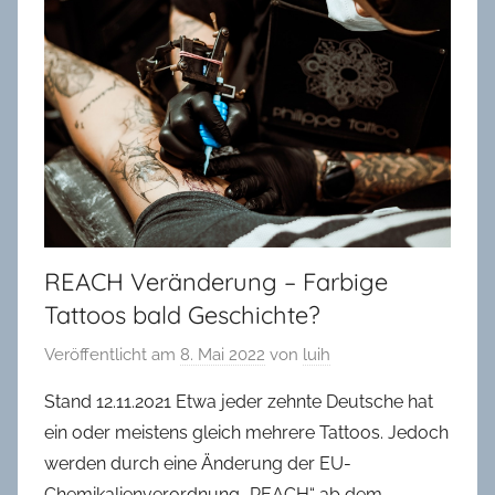
in
Oldenburg
REACH Veränderung – Farbige
Tattoos bald Geschichte?
Veröffentlicht am
8. Mai 2022
von
luih
Stand 12.11.2021 Etwa jeder zehnte Deutsche hat
ein oder meistens gleich mehrere Tattoos. Jedoch
werden durch eine Änderung der EU-
Chemikalienverordnung „REACH“ ab dem