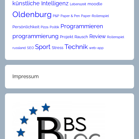
künstliche Intelligenz
moodle
Lebenszeit
Oldenburg
P&P
Paper & Pen
Paper-Rollenspiel
Programmieren
Persönlichkeit
Pizza
Politik
programmierung
Review
Projekt
Rausch
Rollenspiel
Technik
Sport
Stress
russland
SEO
web-app
Impressum