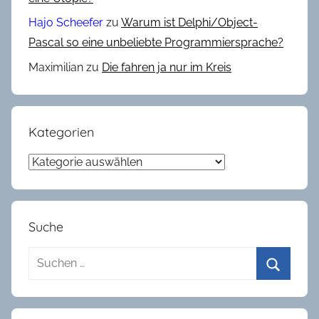
r
Hajo Scheefer
zu
Warum ist Delphi/Object-
u
Pascal so eine unbeliebte Programmiersprache?
s
Maximilian
zu
Die fahren ja nur im Kreis
e
,
R
a
Kategorien
n
Kategorien
d
o
m
Suche
Suchen
nach:
Suchen