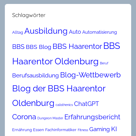
Schlagwörter
Ausbildung
Auto
Automatisierung
Alltag
BBS
BBS Haarentor
BBS
BBS Blog
Haarentor Oldenburg
Beruf
Blog-Wettbewerb
Berufsausbildung
Blog der BBS Haarentor
Oldenburg
ChatGPT
calisthenics
Corona
Erfahrungsbericht
Dungeon Master
KI
Gaming
Ernährung
Essen
Fachinformatiker
Fitness