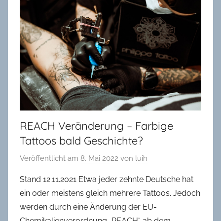
in
Oldenburg
REACH Veränderung – Farbige
Tattoos bald Geschichte?
Veröffentlicht am
8. Mai 2022
von
luih
Stand 12.11.2021 Etwa jeder zehnte Deutsche hat
ein oder meistens gleich mehrere Tattoos. Jedoch
werden durch eine Änderung der EU-
Chemikalienverordnung „REACH“ ab dem