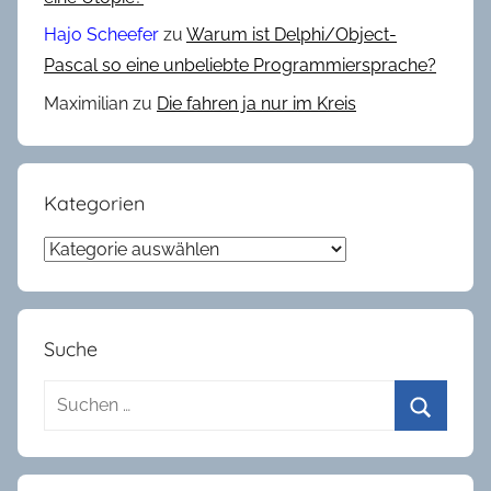
r
Hajo Scheefer
zu
Warum ist Delphi/Object-
u
Pascal so eine unbeliebte Programmiersprache?
s
Maximilian
zu
Die fahren ja nur im Kreis
e
,
R
a
Kategorien
n
Kategorien
d
o
m
Suche
Suchen
nach:
Suchen