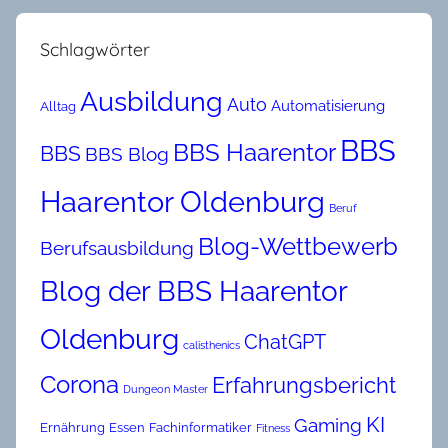
Schlagwörter
Ausbildung
Auto
Automatisierung
Alltag
BBS
BBS Haarentor
BBS
BBS Blog
Haarentor Oldenburg
Beruf
Blog-Wettbewerb
Berufsausbildung
Blog der BBS Haarentor
Oldenburg
ChatGPT
calisthenics
Corona
Erfahrungsbericht
Dungeon Master
KI
Gaming
Ernährung
Essen
Fachinformatiker
Fitness