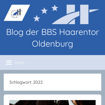
Zum
Inhalt
springen
Blog der BBS Haarentor
Oldenburg
Blog-
Beiträge
Menü
von
Lernenden
und
Lehrenden
Schlagwort:
2022
an
den
BBS
Haarentor