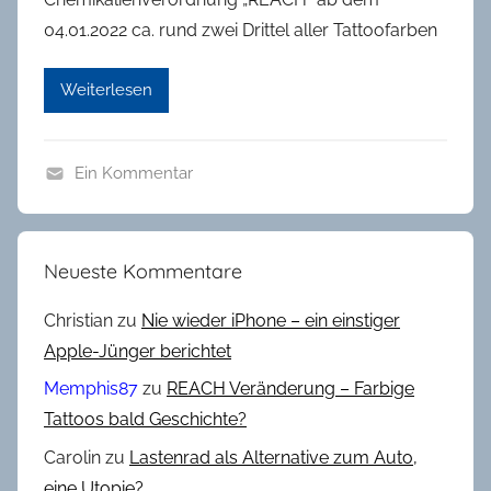
04.01.2022 ca. rund zwei Drittel aller Tattoofarben
Weiterlesen
Ein Kommentar
A
l
l
Neueste Kommentare
g
e
Christian
zu
Nie wieder iPhone – ein einstiger
m
Apple-Jünger berichtet
e
Memphis87
zu
REACH Veränderung – Farbige
i
Tattoos bald Geschichte?
n
Carolin
zu
Lastenrad als Alternative zum Auto,
,
K
eine Utopie?