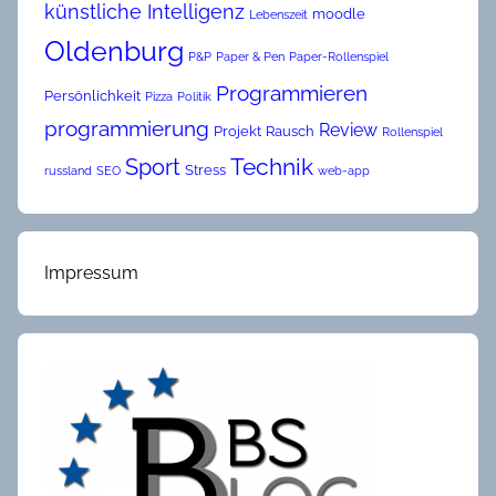
künstliche Intelligenz
moodle
Lebenszeit
Oldenburg
P&P
Paper & Pen
Paper-Rollenspiel
Programmieren
Persönlichkeit
Pizza
Politik
programmierung
Review
Projekt
Rausch
Rollenspiel
Technik
Sport
Stress
russland
SEO
web-app
Impressum